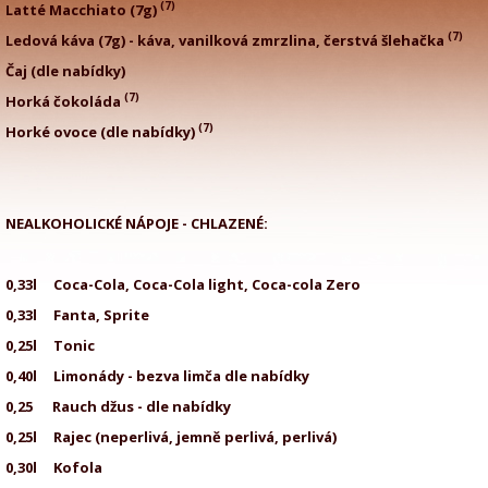
(7)
Latté Macchiato (7g)
(7)
Ledová káva (7g) - káva, vanilková zmrzlina, čerstvá šlehačka
Čaj (dle nabídky
(7)
Horká čokoláda
(7)
Horké ovoce (dle nabídky)
NEALKOHOLICKÉ NÁPOJE - CHLAZENÉ:
0,33l Coca-Cola, Coca-Cola light, Coca-col
0,33l Fanta, Sprit
0,25l Tonic
0,40l Limonády - bezva limča dle nabídky
0,25 Rauch džus - dle nabídky
0,25l Rajec (neperlivá, jemně perlivá, perl
0,30l Kofol