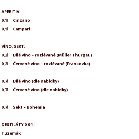
APERITIV:
0,1l Cinzano
0,1l Campari
VÍNO, SEKT:
0,2l Bílé víno – rozlévané (Müller Th
0,2l Červené víno – rozlévané (Franko
0,7l Bílé víno (dle nabídky
0,7l Červené víno (dle nabíd
0,7l Sekt – Bohemia
DESTILÁTY 0,04l:
Tuzemák