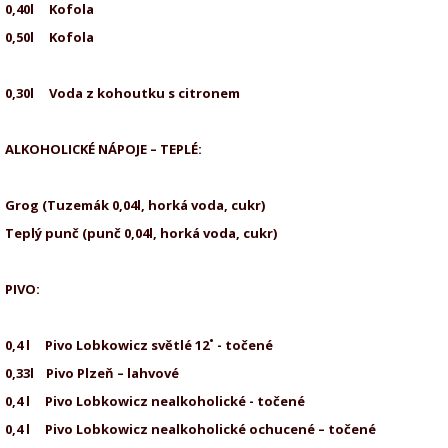
0,40l Kofola
0,50l Kofola
0,30l Voda z kohoutku s citronem
ALKOHOLICKÉ NÁPOJE – TEPLÉ:
Grog (Tuzemák 0,04l, horká voda, cukr
Teplý punč (punč 0,04l, horká voda, cukr)
PIVO:
0,4 l Pivo Lobkowicz světlé 12˚ 
0,33l Pivo Plzeň – lahvové
0,4 l Pivo Lobkowicz nealkoholické 
0,4 l Pivo Lobkowicz nealkoholické och