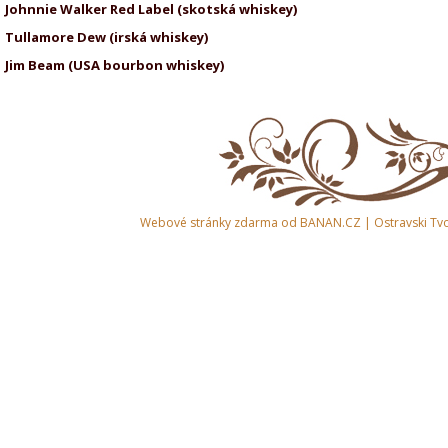
Johnnie Walker Red Label (skotská whisk
Tullamore Dew (irská whiske
Jim Beam (USA bourbon whiskey)
Webové stránky zdarma
od
BANAN.CZ
|
Ostravski Tv