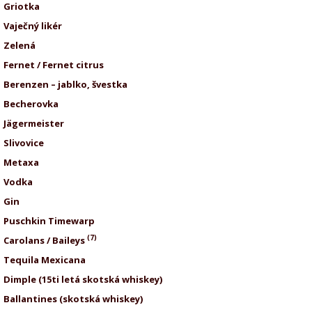
Griotka
Vaječný likér
Zelená
Fernet / Fernet citrus
Berenzen – jablko, švestk
Becherovka
Jägermeister
Slivovice
Metaxa
Vodka
Gin
Puschkin Timewarp
(7)
Carolans / Baileys
Tequila Mexicana
Dimple (15ti letá skotská whiske
Ballantines (skotská whiske