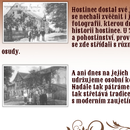
Hostinec dostal své 
se nechali zvěčnit i
fotografii, kterou 
historii hostince. U
a pohostinství, pro
se zde střídali s rů
osudy.
A ani dnes na jejic
udržujeme osobní k
Nadále tak pátráme p
tak střetává tradic
s moderním zaujetím