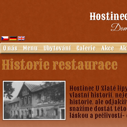
Hostinec
Domá
O nás
Menu
Ubytování
Galerie
Akce
Ak
Historie restaurace
Hostinec U Zlaté líp
vlastní historií, ne
historie, ale odjakž
snažíme dostát této 
láskou a pečlivostí-