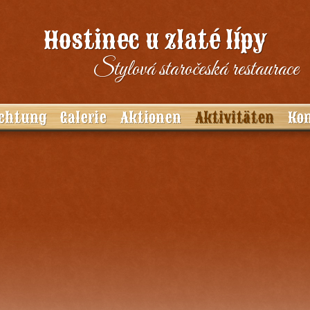
Hostinec u zlaté lípy
Stylová staročeská restaurace
chtung
Galerie
Aktionen
Aktivitäten
Ko