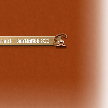
731 566 322
ntakt
Contact