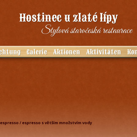
Hostinec u zlaté lípy
Stylová staročeská restaurace
chtung
Galerie
Aktionen
Aktivitäten
Ko
affee (7g)
é espresso / espresso s větším množstvím vody