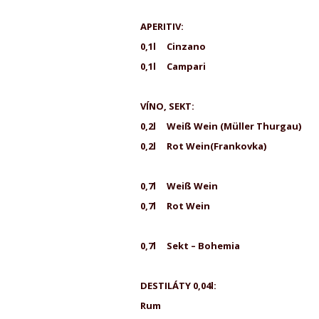
APERITIV:
0,1l C
0,1l Campari
VÍNO, SEKT:
0,2l Weiß Wein (M
0,2l Rot Wein(Fr
0,7l Weiß
0,7l Rot We
0,7l Sekt – Bohemia
DESTILÁTY 0,04l:
R