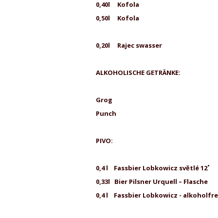
0,40l 
0,50l 
0,20l Rajec swasser
ALKOHOLISCHE GETRÄNKE:
Grog
Punch
PIVO:
0,4 l Fassbier Lob
0,33l Bier Pilsner Urquell – Flasche
0,4 l Fassbier Lobk