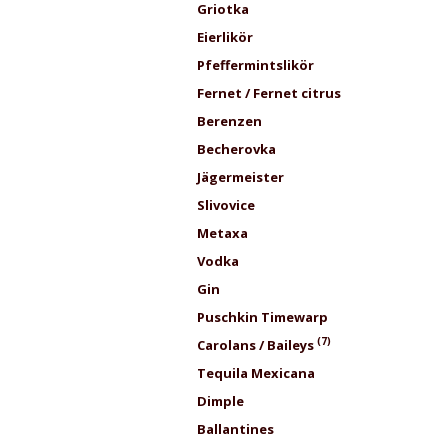
Grio
Eierl
Pfefferm
Fernet / Fer
Berenz
Beche
Jägerme
Slivo
Met
Vo
G
Puschkin T
(7)
Carolans / Baileys
Tequila M
Dimpl
Ballanti