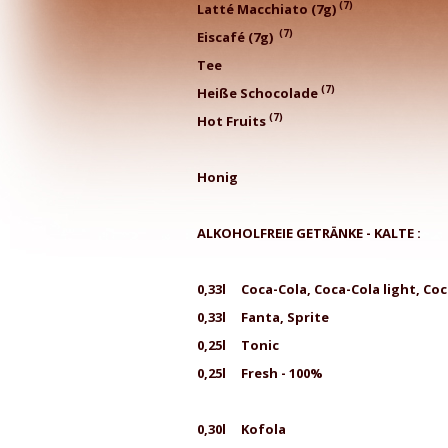
(7)
Latté Macchiato (7g)
(7)
Eiscafé (7g)
Te
(7)
Heiße Schocolade
(7)
Hot Fruits
Honig
ALKOHOLFREIE GETRÄNKE - KALTE :
0,33l Coca-Cola, Coca-Co
0,33l Fant
0,25l T
0,25l Fresh - 100%
0,30l 