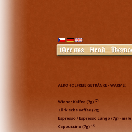
Über uns
Menü
Überna
ALKOHOLFREIE GETRÄNKE - WARME:
(7)
Wiener Kaffee (7g)
Türkische K
Espresso / Espresso Lungo (7g) - mal
(7)
Cappuccino (7g)