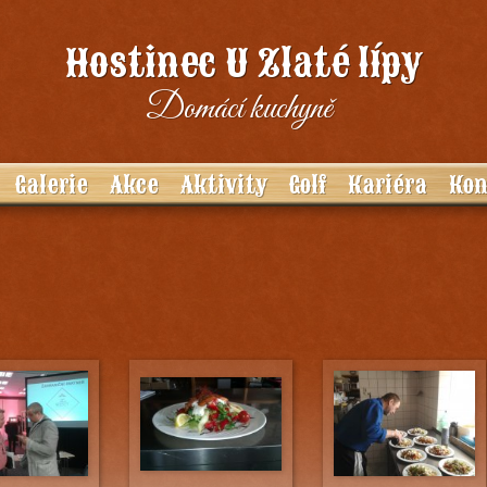
Hostinec U Zlaté lípy
Domácí kuchyně
Galerie
Akce
Aktivity
Golf
Kariéra
Kon