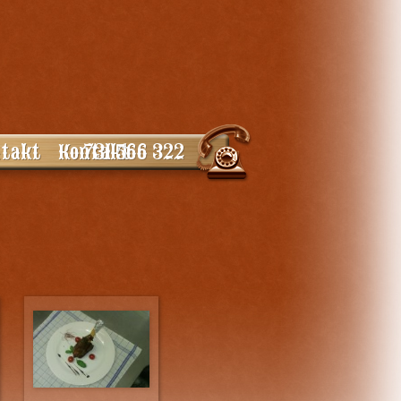
731 566 322
takt
Kontakt