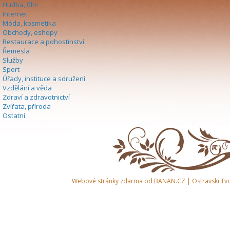
Hudba, film
Internet
Móda, kosmetika
Obchody, eshopy
Restaurace a pohostinství
Řemesla
Služby
Sport
Úřady, instituce a sdružení
Vzdělání a věda
Zdraví a zdravotnictví
Zvířata, příroda
Ostatní
Webové stránky zdarma
od
BANAN.CZ
|
Ostravski Tv