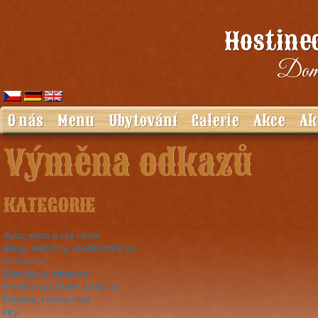
Hostinec
Domá
O nás
Menu
Ubytování
Galerie
Akce
Ak
Výměna odkazů
KATEGORIE
Auto, moto a vše okolo
Blogy, webziny, osobní stránky
Cestovaní
Dům, byt a zahrada
Elektro a počítače a mobily
Finance, ekonomika
Hry